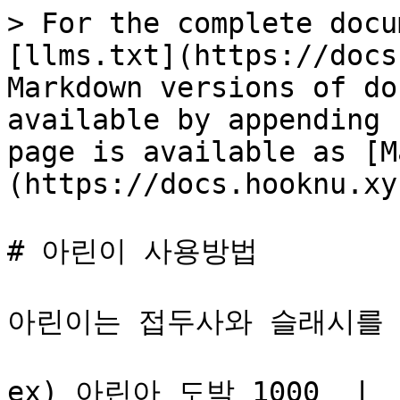
> For the complete docu
[llms.txt](https://docs
Markdown versions of do
available by appending 
page is available as [M
(https://docs.hooknu.xy
# 아린이 사용방법

아린이는 접두사와 슬래시를 
ex) 아린아 도박 1000  | 